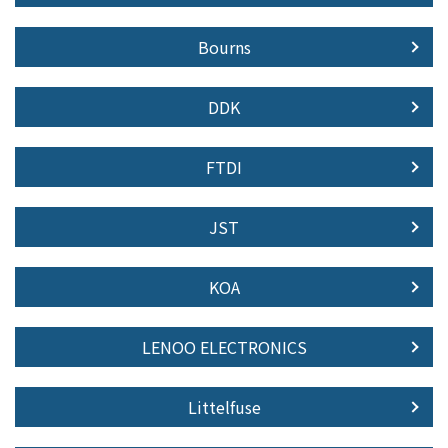
Bourns
DDK
FTDI
JST
KOA
LENOO ELECTRONICS
Littelfuse