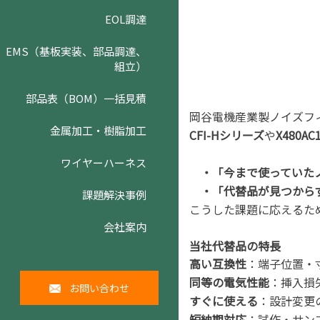
EOL調達
EMS（基板実装、部品調達、
組立）
部品表（BOM）一括見積
岡谷電機産業製ノイズフィル
金属加工・樹脂加工
CFI-Hシリーズ
や
X480AC
ワイヤーハーネス
・「今まで使っていたノ
・「代替品が見つから
課題解決事例
こうした課題に応えるた
会社案内
当社代替品の特長
高い互換性
：端子位置・
同等の電気性能
：挿入損
お問い合わせ
すぐに使える
：設計変更
短納期対応
：試作・サン