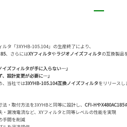
タ「3XYHB-105.104」の生産終了により、
185
、さらには
XYフィルタ
や
ラジオノイズフィルタ
の互換製品
イズフィルタが手に入らない…」
ず、設計変更が必要に…」
め、当社では
3XYHB-105.104互換ノイズフィルタ
をリリースし
寸法・取付方法を3XYHBと同等に設計し、
CFI-HやX480AC
失・漏洩電流など、XYフィルタと同等レベルの性能を実現
の手間を削減
プルを迅速提供